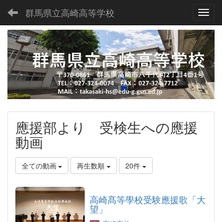
群馬県立高崎高等学校
Toggl
應援部より 受検生への應援
動画
全ての動画
再生数順
20件
高崎髙等學校受験應援歌「大
望」