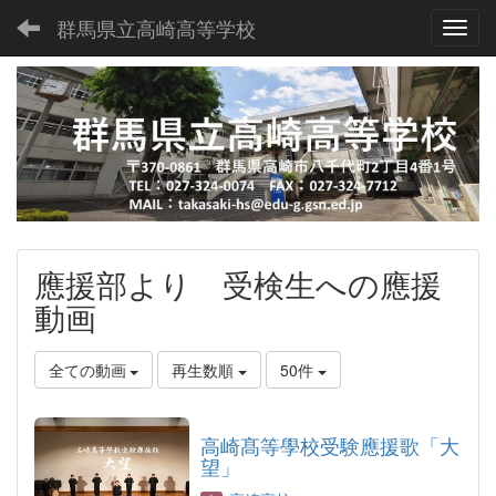
群馬県立高崎高等学校
Toggl
應援部より 受検生への應援
動画
全ての動画
再生数順
50件
高崎髙等學校受験應援歌「大
望」