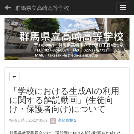
群馬県立高崎高等学校
Toggl
「学校における生成AIの利用
に関する解説動画」(生徒向
け・保護者向け)について
投稿日時 : 2023/10/03
高崎高校２
群馬県教育委員会では、現段階における解説動画を作成いた