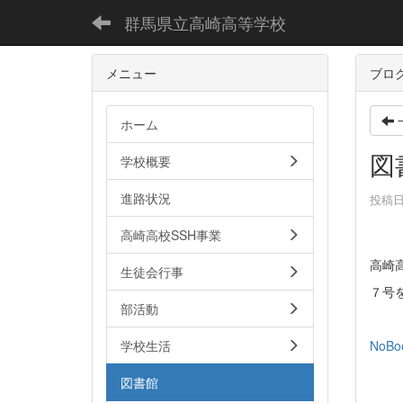
群馬県立高崎高等学校
メニュー
ブロ
ホーム
図
学校概要
進路状況
投稿日時
高崎高校SSH事業
高崎高
生徒会行事
７号
部活動
NoBoo
学校生活
図書館