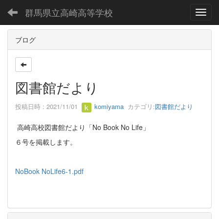
群馬県立高崎高等学校
Toggl
ブログ
図書館だより
投稿日時 : 2021/11/01
komiyama
カテゴリ:
図書館だより
高崎高校図書館だより「No Book No Life」
６号を掲載します。
NoBook NoLife6-1.pdf