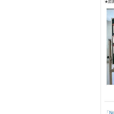
★図
「No