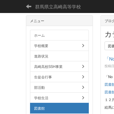
群馬県立高崎高等学校
メニュー
ブロ
カ
ホーム
学校概要
図
進路状況
「No
投稿日時
高崎高校SSH事業
「No
生徒会行事
図書館
部活動
図書館
学校生活
１２
絵馬
図書館