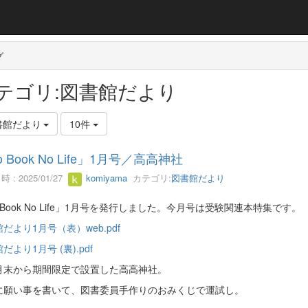
グ
テゴリ:図書館だより
書館だより
10件
 Book No Life」1月号／高高神社
 : 2025/01/27
komiyama
カテゴリ:
図書館だより
 Book No Life」1月号を発行しました。今月号は受験関連本特集です。
だより1月号（表）web.pdf
だより1月号 (裏).pdf
月末から期間限定で設置した高高神社。
に願い事を書いて、図書委員手作りのおみくじで運試し。