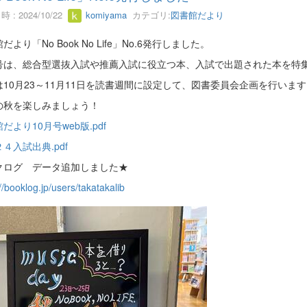
 : 2024/10/22
komiyama
カテゴリ:
図書館だより
だより「No Book No Life」No.6発行しました。
号は、総合型選抜入試や推薦入試に役立つ本、入試で出題された本を特
は10月23～11月11日を読書週間に設定して、図書委員会企画を行います
の秋を楽しみましょう！
だより10月号web版.pdf
４入試出典.pdf
クログ データ追加しました★
//booklog.jp/users/takatakalib