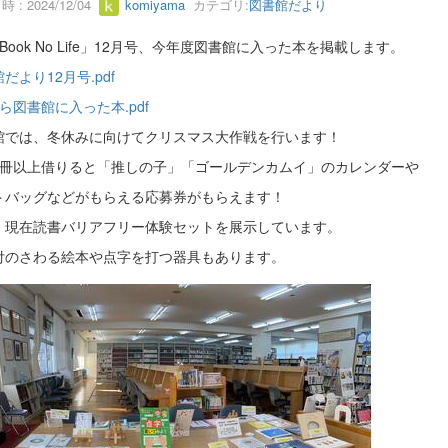
 : 2024/12/04
komiyama
カテゴリ:
図書館だより
 Book No Life」12月号、今年度図書館に入った本を掲載します。
だより12月号.pdf
ら図書館に入った本.pdf
館では、冬休みに向けてクリスマス大作戦を行います！
1冊以上借りると「推しの子」「ゴールデンカムイ」のカレンダーや
トバッグなどがもらえる応募券がもらえます！
、現在読書バリアフリー体験セットを展示しています。
付のさわる絵本や点字を打つ器具もあります。