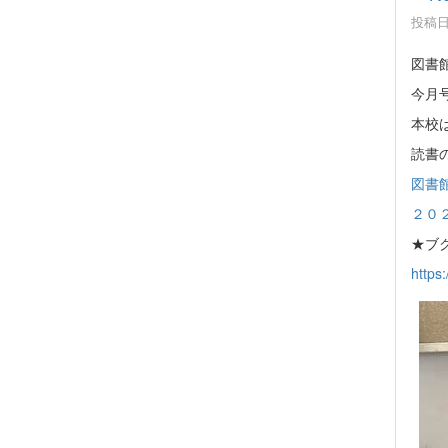
投稿日時
図書館
今月
本校
読書
図書館
２０２
★ブ
https: