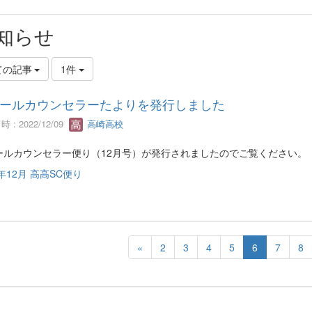
知らせ
ての記事
1件
ールカウンセラーたよりを発行しました
 : 2022/12/09
高崎高校
ールカウンセラー便り（12月号）が発行されましたのでご覧ください。
2年12月 高高SC便り
«
2
3
4
5
6
7
8