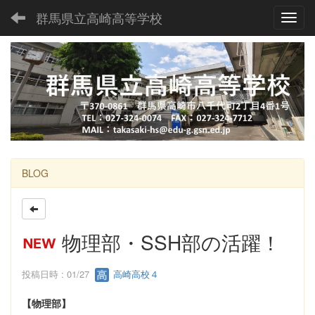
群馬県立高崎高等学校
Toggl
BLOG
物理部・SSH部の活躍！
投稿日時 : 01/27
高崎高校４
【物理部】