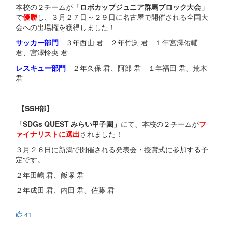
本校の２チームが
「ロボカップジュニア群馬ブロック大会」
で
優勝
し、３月２７日～２９日に名古屋で開催される全国大
会への出場権を獲得しました！
サッカー部門
３年西山 君 ２年竹渕 君 １年宮澤佑輔
君、宮澤怜央 君
レスキュー部門
２年久保 君、阿部 君 １年福田 君、荒木
君
【SSH部】
「SDGs QUEST みらい甲子園」
にて、本校の２チームが
フ
ァイナリストに選出
されました！
３月２６日に新潟で開催される発表会・授賞式に参加する予
定です。
２年田嶋 君、飯塚 君
２年成田 君、内田 君、佐藤 君
41