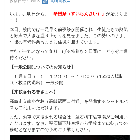
投稿日時 : 06/05
高崎高校４
いよいよ明日から、
「翠巒祭（すいらんさい）」
が始まりま
す！
本日、校内では一足早く前夜祭が開催され、生徒たちの熱気
と歓声で大きな盛り上がりを見せました。この勢いのまま、
午後の準備作業もまさに佳境を迎えています。
生徒が一丸となって創り上げる特別な２日間に、どうぞご期
待ください。
【一般公開についてのお知らせ】
６月６日（土）：１２:００ ～ １６:００（15:20入場制
限・校舎内退出） 一般公開
【来校される皆さまへ】
高崎市立南小学校（高崎駅西口付近）を発着するシャトルバ
スもご利用いただけます。
また、お車で来場される場合は、聖石橋下駐車場がご利用い
ただけます。なお、聖石橋下駐車場から学校までは徒歩での
移動となりますので予めご了承ください。