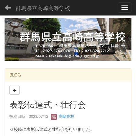
群馬県立高崎高等学校
Toggl
BLOG
表彰伝達式・壮行会
投稿日時 : 2023/07/12
高崎高校
６校時に表彰伝達式と壮行会を行いました。