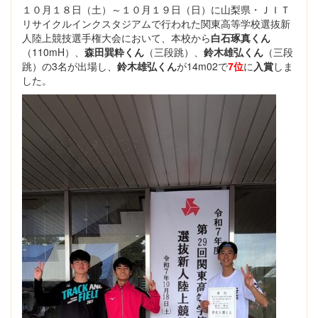
１０月１８日（土）～１０月１９日（日）に山梨県・ＪＩＴ
リサイクルインクスタジアムで行われた関東高等学校選抜新
人陸上競技選手権大会において、本校から
白石琢真くん
（110mH）、
森田巽粋くん
（三段跳）、
鈴木雄弘くん
（三段
跳）の3名が出場し、
鈴木雄弘くん
が14m02で
7位
に
入賞
しま
した。