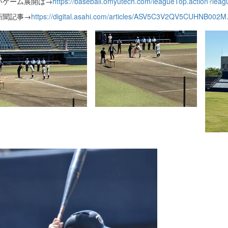
いゲーム展開は→
https://baseball.omyutech.com/leagueTop.action?lea
新聞記事→
https://digital.asahi.com/articles/ASV5C3V2QV5CUHNB002M