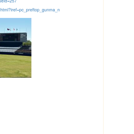
gueId=257
.html?iref=pc_preftop_gunma_n