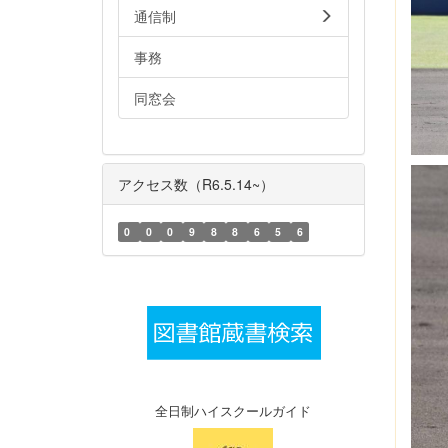
通信制
事務
同窓会
アクセス数（R6.5.14~）
0
0
0
9
8
8
6
5
6
全日制ハイスクールガイド