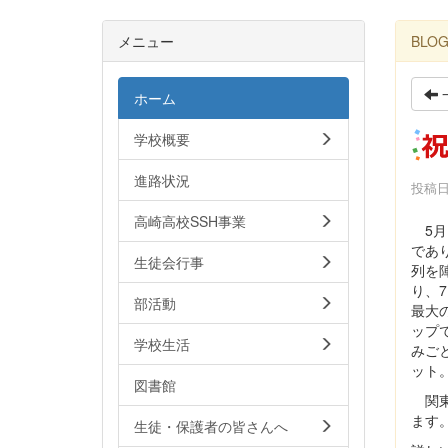
メニュー
BLO
ホーム
学校概要
進路状況
投稿日時
高崎高校SSH事業
5月
であ
生徒会行事
列を
り、
部活動
最大
ップ
学校生活
みご
ット
図書館
関東
ます
生徒・保護者の皆さんへ