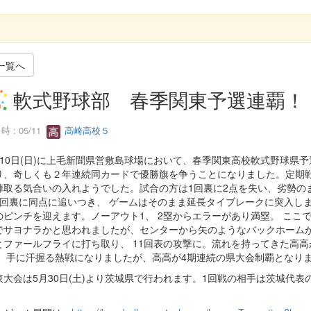
G
一覧へ
軟式野球部 春季関東予選連覇！
 : 05/11
高崎高校５
10日(日)に上毛新聞県営敷島球場において、春季関東高校軟式野球県
り、奇しくも２年連続同カードで優勝旗を争うことになりました。定期
陣取る気合いの入れようでした。試合の方は1回裏に2点を失い、劣勢の
7回裏に同点に追いつき、 ゲームはそのまま延長タイブレークに突入しま
のピンチを迎えます。ノーアウト1、 2塁からエラーがあり満塁。 ここ
でサヨナラかと思われましたが、センターから矢のようなバックホームが
とファールフライに打ち取り、 11回表の攻撃に。流れを持ってきた高高
。 手に汗握る熱戦になりましたが、高高が4期連続の県大会制覇となり
大会は5月30日(土)より茨城県で行われます。1回戦の相手は茨城代
。