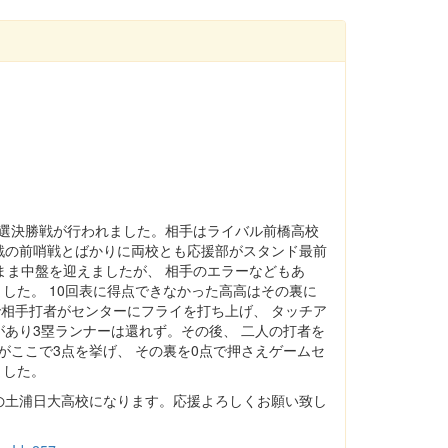
予選決勝戦が行われました。相手はライバル前橋高校
戦の前哨戦とばかりに両校とも応援部がスタンド最前
まま中盤を迎えましたが、 相手のエラーなどもあ
した。 10回表に得点できなかった高高はその裏に
で相手打者がセンターにフライを打ち上げ、 タッチア
あり3塁ランナーは還れず。その後、 二人の打者を
がここで3点を挙げ、 その裏を0点で押さえゲームセ
ました。
表の土浦日大高校になります。応援よろしくお願い致し