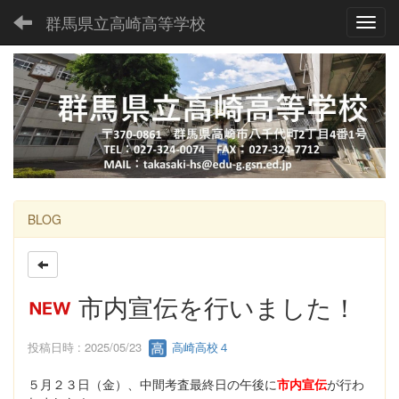
群馬県立高崎高等学校
Toggl
BLOG
市内宣伝を行いました！
投稿日時 : 2025/05/23
高崎高校４
５月２３日（金）、中間考査最終日の午後に
市内宣伝
が行わ