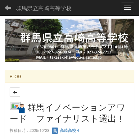
群馬県立高崎高等学校
Toggl
BLOG
群馬イノベーションアワ
ード ファイナリスト選出！
投稿日時 : 2025/10/28
高崎高校４