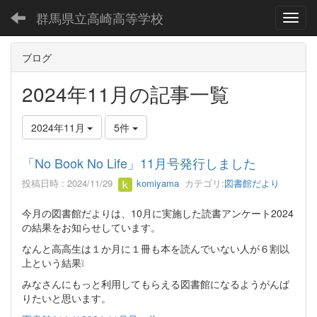
群馬県立高崎高等学校
Toggl
ブログ
2024年11月の記事一覧
2024年11月
5件
「No Book No Life」11月号発行しました
投稿日時 : 2024/11/29
komiyama
カテゴリ:
図書館だより
今月の図書館だよりは、10月に実施した読書アンケート2024
の結果をお知らせしています。
なんと高高生は１か月に１冊も本を読んでいない人が６割以
上という結果❕
みなさんにもっと利用してもらえる図書館になるようがんば
りたいと思います。