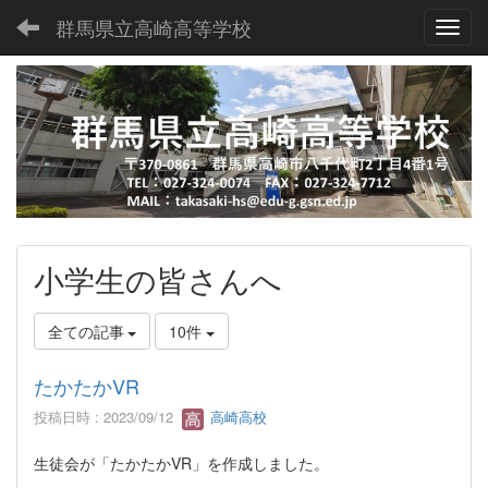
群馬県立高崎高等学校
Toggl
小学生の皆さんへ
全ての記事
10件
たかたかVR
投稿日時 : 2023/09/12
高崎高校
生徒会が「たかたかVR」を作成しました。