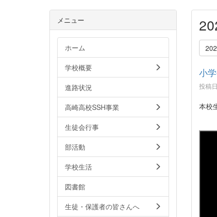
メニュー
2
ホーム
20
学校概要
小学
投稿日時
進路状況
本校
高崎高校SSH事業
生徒会行事
部活動
学校生活
図書館
生徒・保護者の皆さんへ