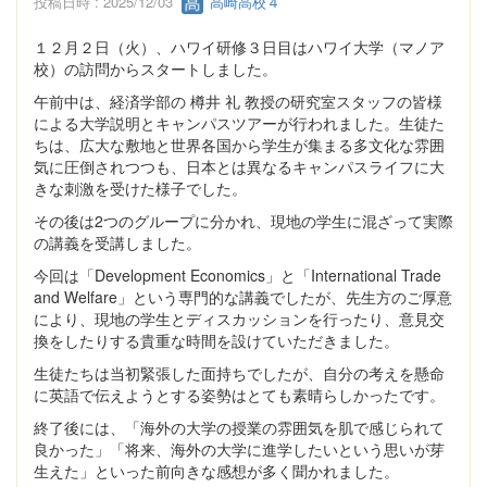
投稿日時 : 2025/12/03
高崎高校４
１２月２日（火）、ハワイ研修３日目はハワイ大学（マノア
校）の訪問からスタートしました。
午前中は、経済学部の 樽井 礼 教授の研究室スタッフの皆様
による大学説明とキャンパスツアーが行われました。生徒た
ちは、広大な敷地と世界各国から学生が集まる多文化な雰囲
気に圧倒されつつも、日本とは異なるキャンパスライフに大
きな刺激を受けた様子でした。
その後は2つのグループに分かれ、現地の学生に混ざって実際
の講義を受講しました。
今回は「Development Economics」と「International Trade
and Welfare」という専門的な講義でしたが、先生方のご厚意
により、現地の学生とディスカッションを行ったり、意見交
換をしたりする貴重な時間を設けていただきました。
生徒たちは当初緊張した面持ちでしたが、自分の考えを懸命
に英語で伝えようとする姿勢はとても素晴らしかったです。
終了後には、「海外の大学の授業の雰囲気を肌で感じられて
良かった」「将来、海外の大学に進学したいという思いが芽
生えた」といった前向きな感想が多く聞かれました。