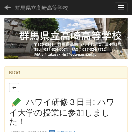
群馬県立高崎高等学校
Toggl
BLOG
ハワイ研修３日目: ハワ
イ大学の授業に参加しまし
た！