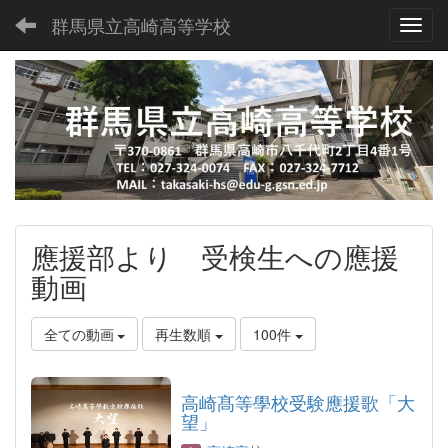
群馬県立高崎高等学校
Toggl
應援部より 受検生への應援
動画
全ての動画
再生数順
100件
高崎髙等學校受験應援歌「大
望」