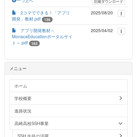
一つ上へ
圧縮ダウンロード
2コマでできる！「アプリ
2025/08/20
開発」教材.pdf
136
アプリ開発教材～
2025/04/02
MonacaEducationポータルサイ
ト～.pdf
163
メニュー
ホーム
学校概要
進路状況
高崎高校SSH事業
SSH 生徒の活躍