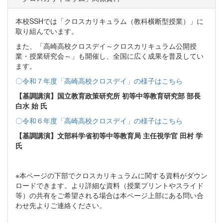
本校SSHでは「クロスカリキュラム（教科横断型授業）」に
取り組んでいます。
また、「高崎高校クロスデイ～クロスカリキュラム公開授
業・授業研究会～」も開催し、全国に広く成果を普及してい
ます。
〇令和７年度「高崎高校クロスデイ」の様子はこちら
【基調講演】国立教育政策研究所 初等中等教育研究部 部長
白水 始 氏
〇令和６年度「高崎高校クロスデイ」の様子はこちら
【基調講演】文部科学省初等中等教育局 主任視学官 田村 学
氏
※本ページの下部でクロスカリキュラムに関する資料がダウン
ロードできます。より詳細な資料（授業プリントやスライド
等）の共有をご希望される場合は本ページ上部にある問い合
わせ先よりご連絡ください。