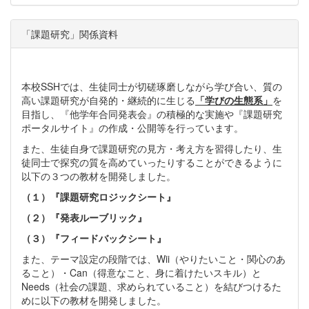
「課題研究」関係資料
本校SSHでは、生徒同士が切磋琢磨しながら学び合い、質の
高い課題研究が自発的・継続的に生じる
「学びの生態系」
を
目指し、『他学年合同発表会』の積極的な実施や『課題研究
ポータルサイト』の作成・公開等を行っています。
また、生徒自身で課題研究の見方・考え方を習得したり、生
徒同士で探究の質を高めていったりすることができるように
以下の３つの教材を開発しました。
（１）『課題研究ロジックシート』
（２）『発表ルーブリック』
（３）『フィードバックシート』
また、テーマ設定の段階では、Wii（やりたいこと・関心のあ
ること）・Can（得意なこと、身に着けたいスキル）と
Needs（社会の課題、求められていること）を結びつけるた
めに以下の教材を開発しました。