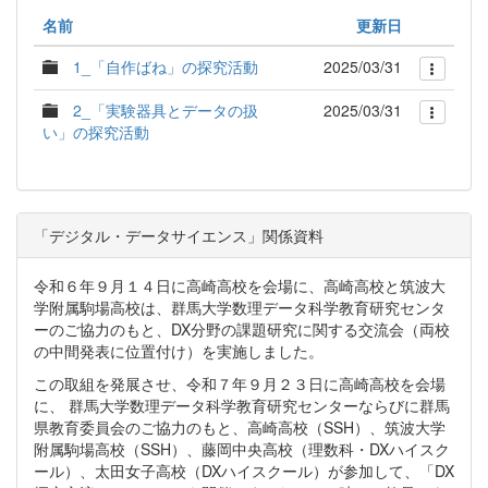
名前
更新日
1_「自作ばね」の探究活動
2025/03/31
2_「実験器具とデータの扱
2025/03/31
い」の探究活動
「デジタル・データサイエンス」関係資料
令和６年９月１４日に高崎高校を会場に、高崎高校と筑波大
学附属駒場高校は、群馬大学数理データ科学教育研究センタ
ーのご協力のもと、DX分野の課題研究に関する交流会（両校
の中間発表に位置付け）を実施しました。
この取組を発展させ、令和７年９月２３日に高崎高校を会場
に、 群馬大学数理データ科学教育研究センターならびに群馬
県教育委員会のご協力のもと、高崎高校（SSH）、筑波大学
附属駒場高校（SSH）、藤岡中央高校（理数科・DXハイスク
ール）、太田女子高校（DXハイスクール）が参加して、「DX