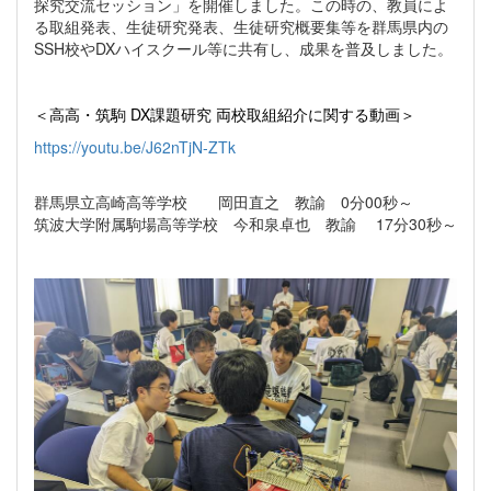
探究交流セッション」を開催しました。この時の、教員によ
る取組発表、生徒研究発表、生徒研究概要集等を群馬県内の
SSH校やDXハイスクール等に共有し、成果を普及しました。
＜高高・筑駒 DX課題研究 両校取組紹介に関する動画＞
https://youtu.be/J62nTjN-ZTk
群馬県立高崎高等学校 岡田直之 教諭 0分00秒～
筑波大学附属駒場高等学校 今和泉卓也 教諭 17分30秒～