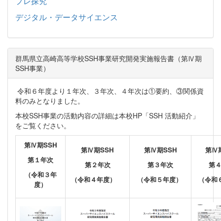
プレ探究
デジタル・データサイエンス
群馬県立高崎高等学校SSH事業研究開発実施報告書（第Ⅳ期
SSH事業）
令和６年度より１年次、３年次、４年次は①要約、③関係資
料のみとなりました。
本校SSH事業の活動内容の詳細は本校HP「SSH 活動紹介」
をご覧ください。
第Ⅳ期SSH
第Ⅳ期SSH
第Ⅳ期SSH
第Ⅳ
第１年次
第２年次
第３年次
第
（令和３年
（令和４年度）
（令和５年度）
（令和
度）