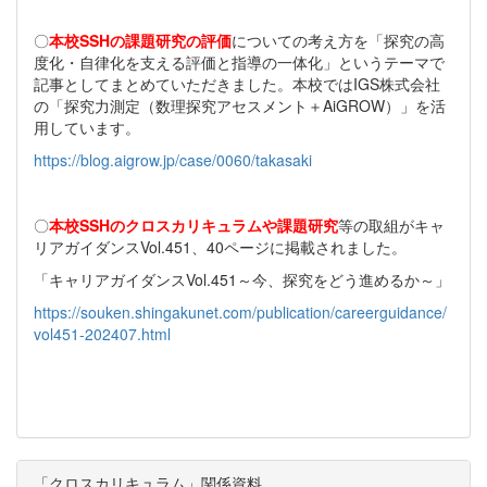
〇
本校SSHの課題研究の評価
についての考え方を「探究の高
度化・自律化を支える評価と指導の一体化」というテーマで
記事としてまとめていただきました。本校ではIGS株式会社
の「探究力測定（数理探究アセスメント＋AiGROW）」を活
用しています。
https://blog.aigrow.jp/case/0060/takasaki
〇
本校SSHのクロスカリキュラムや課題研究
等の取組がキャ
リアガイダンスVol.451、40ページに掲載されました。
「キャリアガイダンスVol.451～今、探究をどう進めるか～」
https://souken.shingakunet.com/publication/careerguidance/
vol451-202407.html
「クロスカリキュラム」関係資料