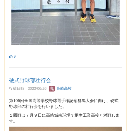
2
硬式野球部壮行会
投稿日時 : 2023/06/26
高崎高校
第105回全国高等学校野球選手権記念群馬大会に向け、硬式
野球部の壮行会を行いました。
１回戦は７月９日に高崎城南球場で桐生工業高校と対戦しま
す。