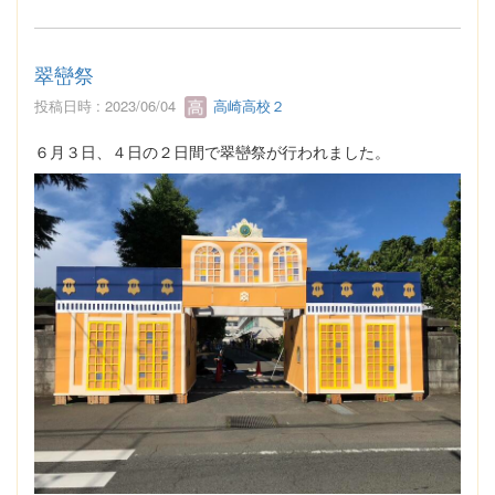
翠巒祭
投稿日時 : 2023/06/04
高崎高校２
６月３日、４日の２日間で翠巒祭が行われました。