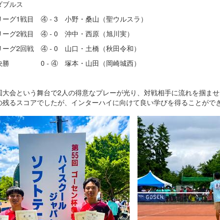
ダブルス
ーグ1戦目 ④ - 3 小野・桑山（聖ウルスラ）
ーグ2戦目 ④ - 0 沖中・西原（旭川実）
ーグ2回戦 ④ - 0 山口・土橋（秋田令和）
決勝 0 - ④ 塚本・山田（岡崎城西）
大会という舞台で2人の得意なプレーが光り、対戦相手に流れを掴ませ
の残るスコアでしたが、インターハイに向けて良い学びを得ることがで