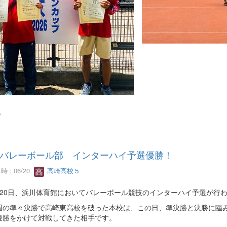
0
バレーボール部 インターハイ予選優勝！
 : 06/20
高崎高校５
20日、浜川体育館においてバレーボール競技のインターハイ予選が行
の準々決勝で高崎東高校を破った本校は、この日、準決勝と決勝に臨み
優勝をかけて対戦してきた相手です。