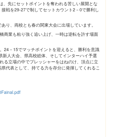
トは、先にセットポイントを奪われる苦しい展開とな
戦を29-27で制してセットカウント2－0で勝利し
あり、両校とも春の関東大会に出場しています。
橋商業も粘り強く追い上げ、一時は逆転を許す場面
24－15でマッチポイントを迎えると、勝利を意識
、県新人大会、県高校総体、そしてインターハイ予選
われる立場の中でプレッシャーをはねのけ、頂点に立
馬県代表として、持てる力を存分に発揮してくれるこ
Fainal.pdf