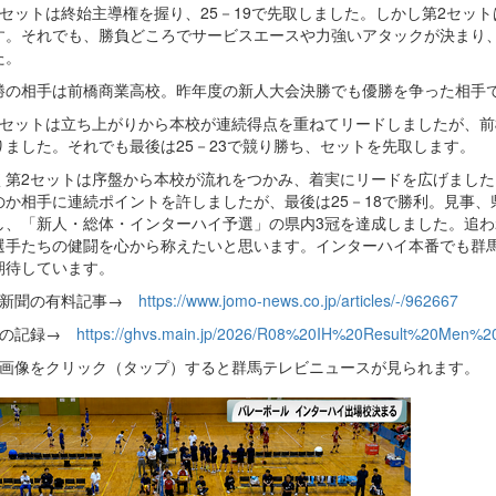
セットは終始主導権を握り、25－19で先取しました。しかし第2セッ
す。それでも、勝負どころでサービスエースや力強いアタックが決まり、接
た。
の相手は前橋商業高校。昨年度の新人大会決勝でも優勝を争った相手で
セットは立ち上がりから本校が連続得点を重ねてリードしましたが、前
りました。それでも最後は25－23で競り勝ち、セットを先取します。
第2セットは序盤から本校が流れをつかみ、着実にリードを広げました。
のか相手に連続ポイントを許しましたが、最後は25－18で勝利。見事
し、「新人・総体・インターハイ予選」の県内3冠を達成しました。追
選手たちの健闘を心から称えたいと思います。インターハイ本番でも群
期待しています。
毛新聞の有料記事→
https://www.jomo-news.co.jp/articles/-/962667
戦の記録→
https://ghvs.main.jp/2026/R08%20IH%20Result%20Men%20
の画像をクリック（タップ）すると群馬テレビニュースが見られます。