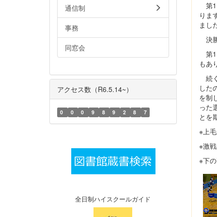
第1
通信制
りま
まし
事務
決勝
同窓会
第1
もあ
続く
した
アクセス数（R6.5.14~）
を制
った
0
0
0
9
8
9
2
8
7
とを
※上
※激
※下
全日制ハイスクールガイド