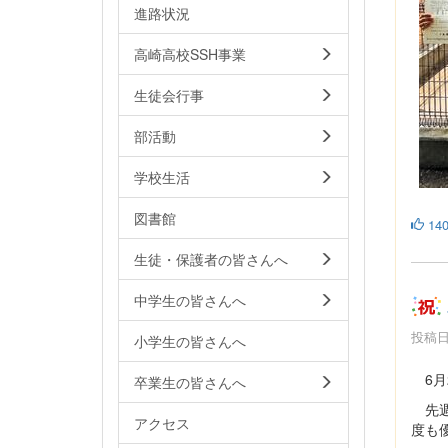
進路状況
高崎高校SSH事業
生徒会行事
部活動
学校生活
図書館
14
生徒・保護者の皆さんへ
中学生の皆さんへ
投稿日時
小学生の皆さんへ
6月
卒業生の皆さんへ
先週
アクセス
度も