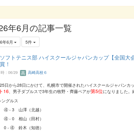
G
026年6月の記事一覧
26年6月
5件
ソフトテニス部 ハイスクールジャパンカップ【全国大会】
賞！
 : 06/29
高崎高校６
25日から28日にかけて、札幌市で開催されたハイスクールジャパンカ
ト16
第5位
、男子ダブルスで3年生の牧野・齊藤ペアが
になりました。
シングルス
 ④ - 3 山澤（北越）
 ④ - 0 相山（田村）
 0 - ④ 鈴木（知徳）