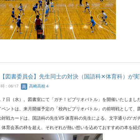
【図書委員会】先生同士の対決（国語科✕体育科）が実
 : 06/17
高崎高校４
１７日（水）、図書室にて「ガチ！ビブリオバトル」を開催いたしまし
イベントは、来月開催予定の「校内ビブリオバトル」の前哨戦として、
の対戦カードは、国語科の先生VS 体育科の先生による、文字通りの“ガチ
・体育会系の枠を超え、それぞれが熱い想いを込めておすすめの本を紹