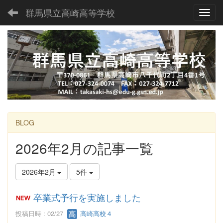
群馬県立高崎高等学校
Toggl
BLOG
2026年2月の記事一覧
2026年2月
5件
卒業式予行を実施しました
投稿日時 : 02/27
高崎高校４