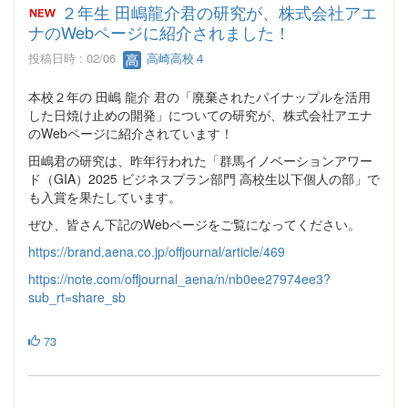
２年生 田嶋龍介君の研究が、株式会社アエ
ナのWebページに紹介されました！
投稿日時 : 02/06
高崎高校４
本校２年の 田嶋 龍介 君の「廃棄されたパイナップルを活用
した日焼け止めの開発」についての研究が、株式会社アエナ
のWebページに紹介されています！
田嶋君の研究は、昨年行われた「群馬イノベーションアワー
ド（GIA）2025 ビジネスプラン部門 高校生以下個人の部」で
も入賞を果たしています。
ぜひ、皆さん下記のWebページをご覧になってください。
https://brand.aena.co.jp/offjournal/article/469
https://note.com/offjournal_aena/n/nb0ee27974ee3?
sub_rt=share_sb
73