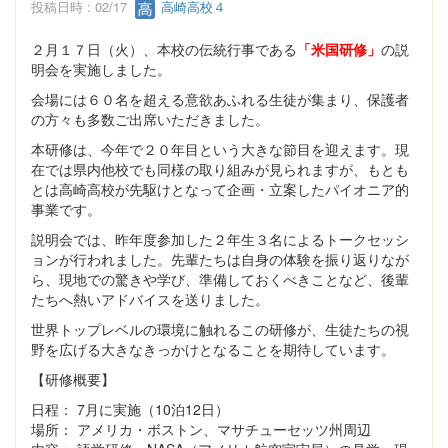
投稿日時 : 02/17
高崎高校４
２月１７日（火）、本校の伝統行事である
「米国研修」
の説
明会を実施しました。
会場には６０名を超える意欲あふれる生徒が集まり、保護者
の方々も多数ご出席いただきました。
本研修は、今年で２０年目という大きな節目を迎えます。現
在では県内他校でも同様の取り組みが見られますが、もとも
とは高崎高校が先駆けとなって企画・立案したパイオニア的
事業です。
説明会では、昨年度参加した２年生３名によるトークセッシ
ョンが行われました。先輩たちは自身の体験を振り返りなが
ら、現地での驚きや学び、準備しておくべきことなど、後輩
たちへ熱いアドバイスを送りました。
世界トップレベルの環境に触れるこの研修が、生徒たちの視
野を広げる大きなきっかけとなることを期待しています。
【研修概要】
日程： 7月に実施（10泊12日）
場所： アメリカ・ボストン、マサチューセッツ州周辺