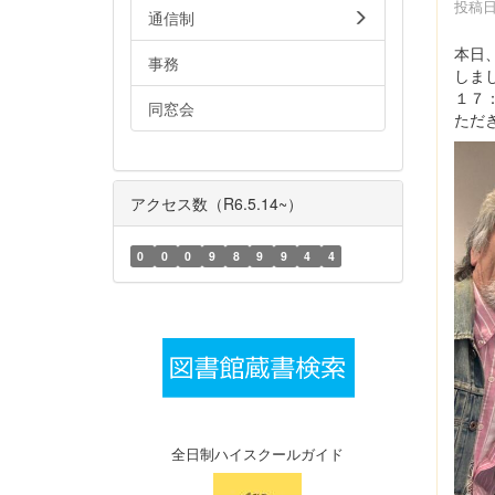
投稿日時
通信制
本日
事務
しま
１７
同窓会
ただ
アクセス数（R6.5.14~）
0
0
0
9
8
9
9
4
4
全日制ハイスクールガイド