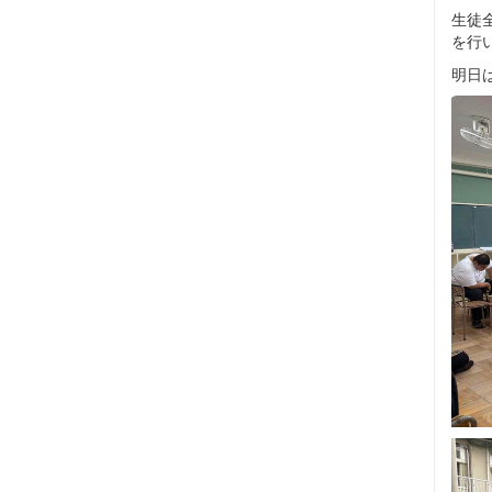
生徒
を行
明日