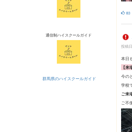
83
通信制ハイスクールガイド
投稿日時
本日
【来
今の
群馬県のハイスクールガイド
学校
ご来
ご不