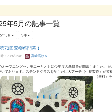
G
025年5月の記事一覧
25年5月
5件
第73回翠巒祭開幕！
 : 2025/05/31
高崎高校５
時のオープニングセレモニーとともに今年度の翠巒祭が開幕しました。あ
だいております。ステンドグラスを配した巨大アーチ（生徒製作）が皆
（無料）