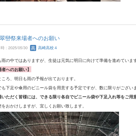
翠巒祭来場者へのお願い
 : 2025/05/30
高崎高校４
も雨の中ではありますが、生徒は元気に明日に向けて準備を進めていま
場者へのお願い】
ところ、明日も雨の予報が出ております。
でも下足や傘用のビニール袋を用意する予定ですが、数に限りがござい
場いただく皆様には、できる限り各自でビニール袋や下足入れ等をご用
便をおかけしますが、宜しくお願い致します。