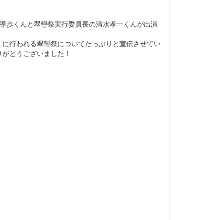
井海導歩くんと翠巒祭実行委員長の清水孝一くんが出演
）に行われる翠巒祭についてたっぷりと宣伝させてい
りがとうございました！