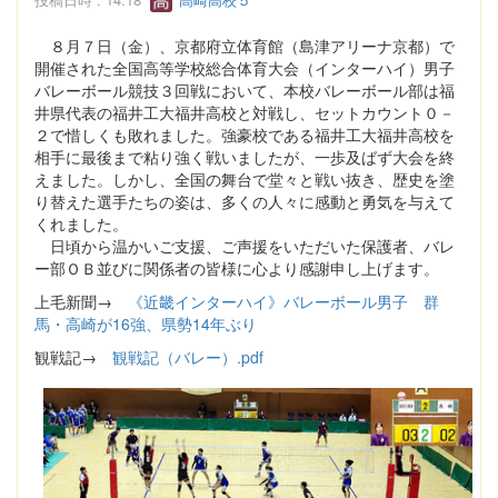
８月７日（金）、京都府立体育館（島津アリーナ京都）で
開催された全国高等学校総合体育大会（インターハイ）男子
バレーボール競技３回戦において、本校バレーボール部は福
井県代表の福井工大福井高校と対戦し、セットカウント０－
２で惜しくも敗れました。強豪校である福井工大福井高校を
相手に最後まで粘り強く戦いましたが、一歩及ばず大会を終
えました。しかし、全国の舞台で堂々と戦い抜き、歴史を塗
り替えた選手たちの姿は、多くの人々に感動と勇気を与えて
くれました。
日頃から温かいご支援、ご声援をいただいた保護者、バレ
ー部ＯＢ並びに関係者の皆様に心より感謝申し上げます。
上毛新聞→
《近畿インターハイ》バレーボール男子 群
馬・高崎が16強、県勢14年ぶり
観戦記→
観戦記（バレー）.pdf