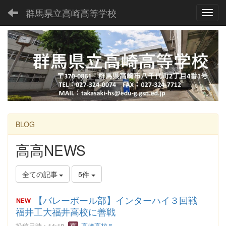
群馬県立高崎高等学校
Toggl
BLOG
高高NEWS
全ての記事
5件
【バレーボール部】インターハイ３回戦
福井工大福井高校に善戦
投稿日時 : 14:18
高崎高校５