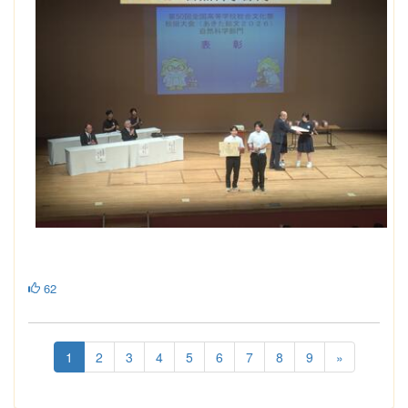
62
1
2
3
4
5
6
7
8
9
»