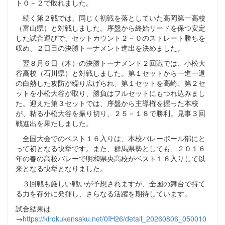
ト０－２で敗れました。
続く第２戦では、同じく初戦を落としていた高岡第一高校
（富山県）と対戦しました。序盤から終始リードを保つ安定
した試合運びで、セットカウント２－０のストレート勝ちを
収め、２日目の決勝トーナメント進出を決めました。
翌８月６日（木）の決勝トーナメント２回戦では、小松大
谷高校（石川県）と対戦しました。第１セットから一進一退
の白熱した攻防が繰り広げられ、第１セットを高崎、第２セ
ットを小松大谷が取り、勝負はフルセットにもつれ込みまし
た。迎えた第３セットでは、序盤から主導権を握った本校
が、粘る小松大谷を振り切り、２５－１８で勝利。見事３回
戦進出を果たしました。
全国大会でのベスト１６入りは、本校バレーボール部にと
って初となる快挙です。また、群馬県勢としても、２０１６
年の春の高校バレーで明和県央高校がベスト１６入りして以
来となる快挙となりました。
３回戦も厳しい戦いが予想されますが、全国の舞台で持て
る力を存分に発揮し、さらなる活躍を期待しています。
試合結果は
→
https://kirokukensaku.net/0IH26/detail_20260806_050010