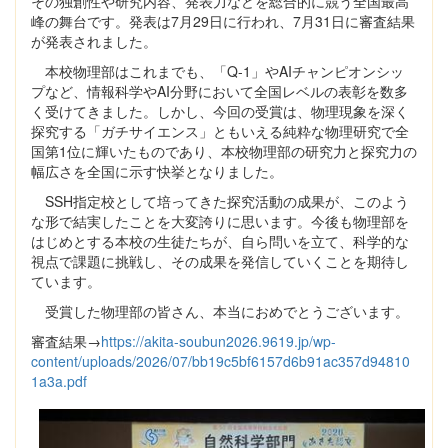
その独創性や研究内容、発表力などを総合的に競う全国最高
峰の舞台です。発表は7月29日に行われ、7月31日に審査結果
が発表されました。
本校物理部はこれまでも、「Q-1」やAIチャンピオンシッ
プなど、情報科学やAI分野において全国レベルの表彰を数多
く受けてきました。しかし、今回の受賞は、物理現象を深く
探究する「ガチサイエンス」ともいえる純粋な物理研究で全
国第1位に輝いたものであり、本校物理部の研究力と探究力の
幅広さを全国に示す快挙となりました。
SSH指定校として培ってきた探究活動の成果が、このよう
な形で結実したことを大変誇りに思います。今後も物理部を
はじめとする本校の生徒たちが、自ら問いを立て、科学的な
視点で課題に挑戦し、その成果を発信していくことを期待し
ています。
受賞した物理部の皆さん、本当におめでとうございます。
審査結果→
https://akita-soubun2026.9619.jp/wp-
content/uploads/2026/07/bb19c5bf6157d6b91ac357d94810
1a3a.pdf