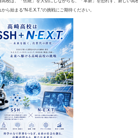
高校は、「伝統」を大切にしながらも、「革新」を恐れず、新しい高
ら始まる"N-E.X.T."の挑戦にご期待ください。