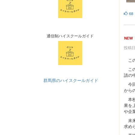
68
通信制ハイスクールガイド
投稿日時
この
この
請の
群馬県のハイスクールガイド
今回
から
本校
果を
や企
未来
求め