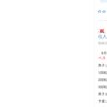
49
位入
投稿日時
6月
ベス
男子
1回戦
2回戦
3回戦
男子
予選リ