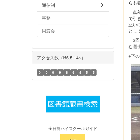
らも
通信制
点差
事務
で引
互い
同窓会
とし
2回
む選
※下
アクセス数（R6.5.14~）
0
0
0
9
8
6
5
5
5
全日制ハイスクールガイド