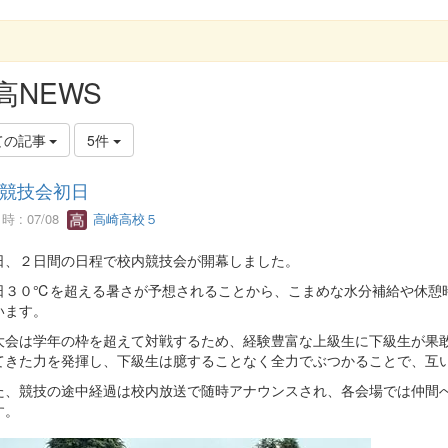
G
高NEWS
ての記事
5件
競技会初日
 : 07/08
高崎高校５
、２日間の日程で校内競技会が開幕しました。
３０℃を超える暑さが予想されることから、こまめな水分補給や休憩
います。
会は学年の枠を超えて対戦するため、経験豊富な上級生に下級生が果敢
てきた力を発揮し、下級生は臆することなく全力でぶつかることで、互
、競技の途中経過は校内放送で随時アナウンスされ、各会場では仲間へ
す。