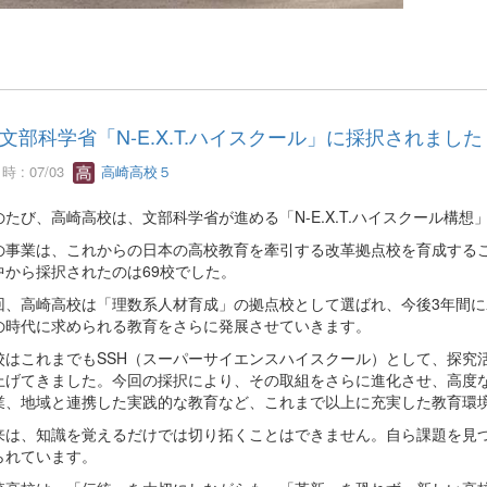
文部科学省「N-E.X.T.ハイスクール」に採択されました
 : 07/03
高崎高校５
たび、高崎高校は、文部科学省が進める「N-E.X.T.ハイスクール構
事業は、これからの日本の高校教育を牽引する改革拠点校を育成するこ
中から採択されたのは69校でした。
、高崎高校は「理数系人材育成」の拠点校として選ばれ、今後3年間に
の時代に求められる教育をさらに発展させていきます。
はこれまでもSSH（スーパーサイエンスハイスクール）として、探究
上げてきました。今回の採択により、その取組をさらに進化させ、高度
業、地域と連携した実践的な教育など、これまで以上に充実した教育環
は、知識を覚えるだけでは切り拓くことはできません。自ら課題を見つ
られています。