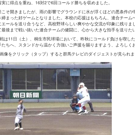
着実に得点を重ね、16対2で6回コールド勝ちを収めました。
こそ開きましたが、雨の影響でグラウンドに水が浮くほどの悪条件の中
き締まった好ゲームとなりました。本校の応援はもちろん、連合チーム
にエールを送り合うなど、高校野球らしい爽やかな交流が印象に残りま
て最後まで戦い抜いた連合チームの健闘に、心から大きな拍手を送りた
戦は11日（土）、桐生市民球場において、昨秋にコールド負けを喫し
手たちへ、スタンドから温かく力強いご声援を賜りますよう、よろしく
の画像をクリック（タップ）すると群馬テレビのダイジェストが見られま