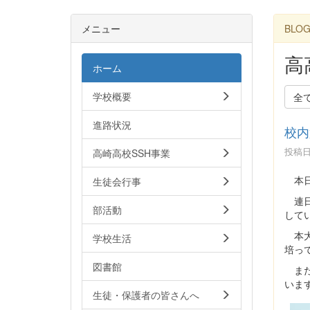
メニュー
BLO
高
ホーム
学校概要
全
進路状況
校内
投稿日時
高崎高校SSH事業
本日
生徒会行事
連日
部活動
して
本大
学校生活
培っ
図書館
また
いま
生徒・保護者の皆さんへ