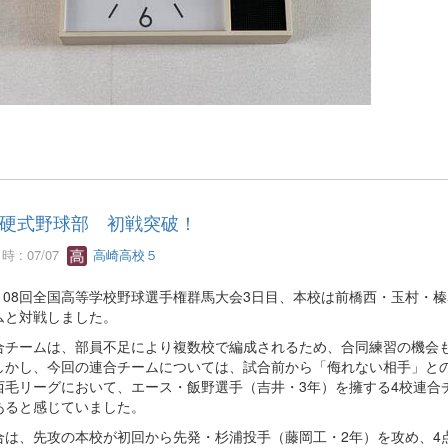
硬式野球部 初戦突破！
 : 07/07
高崎高校５
08回全国高等学校野球選手権群馬大会3日目、本校は前橋西・玉村・榛
ムと対戦しました。
チームは、部員不足により複数校で編成されるため、合同練習の機会も
しかし、今回の連合チームについては、試合前から「侮れない相手」と
西毛リーグにおいて、エース・飯野選手（吉井・3年）を擁する4校連合
あると感じていました。
は、先攻の本校が初回から先発・杉浦投手（藤岡工・2年）を攻め、4