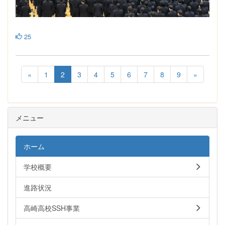
25
«
1
2
3
4
5
6
7
8
9
»
メニュー
ホーム
学校概要
進路状況
高崎高校SSH事業