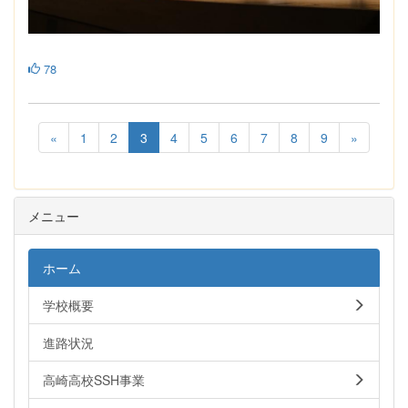
78
«
1
2
3
4
5
6
7
8
9
»
メニュー
ホーム
学校概要
進路状況
高崎高校SSH事業