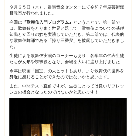
９月２５日（木）、群馬音楽センターにて令和７年度芸術鑑
賞教室が行われました。
今回は
『歌舞伎入門プログラム』
ということで、第一部で
は、歌舞伎をとりまく世界と題して、歌舞伎についての基礎
知識と立回りの妙を実演していただき、第二部では、代表的
な歌舞伎舞踊である「操り三番叟」を披露していただきまし
た。
生徒による歌舞伎実演のコーナーもあり、各学年の代表生徒
たちが女形や蜘蛛役となり、会場を大いに盛り上げました！
今年は映画「国宝」の大ヒットもあり、より歌舞伎の世界を
身近に感じることができたのではないかと思います。
また、中間テスト直前ですが、生徒にとっては良いリフレッ
シュの機会となったのではないかと思います！