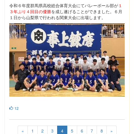
令和６年度群馬県高校総合体育大会にてバレーボール部が
１
３年ぶり４回目の優勝
を成し遂げることができました。６月
１日から山梨県で行われる関東大会に出場します。
12
«
1
2
3
4
5
6
7
8
»