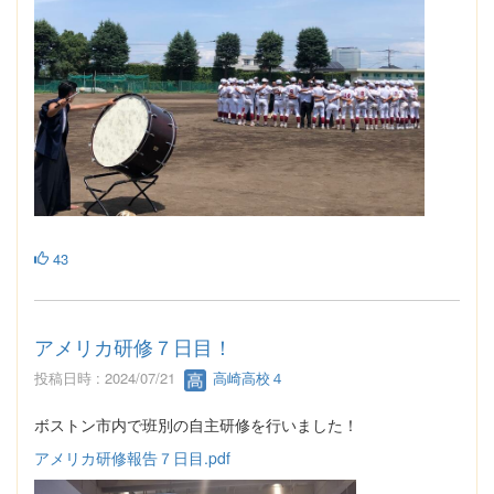
43
アメリカ研修７日目！
投稿日時 : 2024/07/21
高崎高校４
ボストン市内で班別の自主研修を行いました！
アメリカ研修報告７日目.pdf