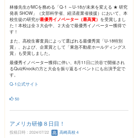
林修先生がMCを務める「Q-1 ～U-18が未来を変える ★ 研究
発表 SHOW」（文部科学省、経済産業省後援）において、本
校生徒の研究が
最優秀イノベーター（最高賞）
を受賞しまし
た！本校は全３大会中、２大会で最優秀イノベーター獲得で
す！
また、高校生審査員によって選ばれる最優秀賞「U-18特別
賞」、および、企業賞として「東急不動産ホールディングス
賞」も受賞しました。
最優秀イノベーター獲得に伴い、8月11日に渋谷で開催され
るQuizKnockの方と大会を振り返るイベントにも出演予定で
す。
Q-1公式サイト
50
アメリカ研修８日目！
投稿日時 : 2024/07/22
高崎高校４