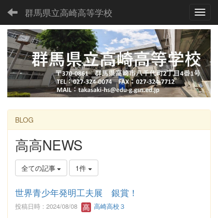
群馬県立高崎高等学校
Toggl
BLOG
高高NEWS
全ての記事
1件
世界青少年発明工夫展 銀賞！
投稿日時 : 2024/08/08
高崎高校３