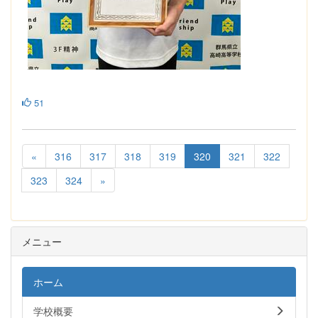
51
«
316
317
318
319
320
321
322
323
324
»
メニュー
ホーム
学校概要