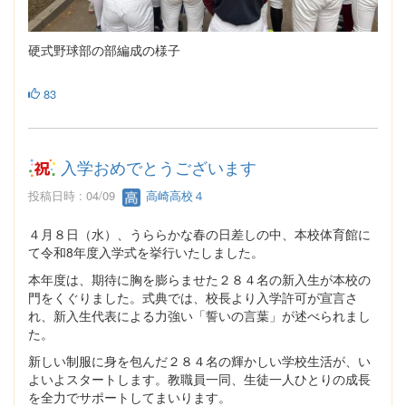
硬式野球部の部編成の様子
83
入学おめでとうございます
投稿日時 : 04/09
高崎高校４
４月８日（水）、うららかな春の日差しの中、本校体育館に
て令和8年度入学式を挙行いたしました。
本年度は、期待に胸を膨らませた２８４名の新入生が本校の
門をくぐりました。式典では、校長より入学許可が宣言さ
れ、新入生代表による力強い「誓いの言葉」が述べられまし
た。
新しい制服に身を包んだ２８４名の輝かしい学校生活が、い
よいよスタートします。教職員一同、生徒一人ひとりの成長
を全力でサポートしてまいります。