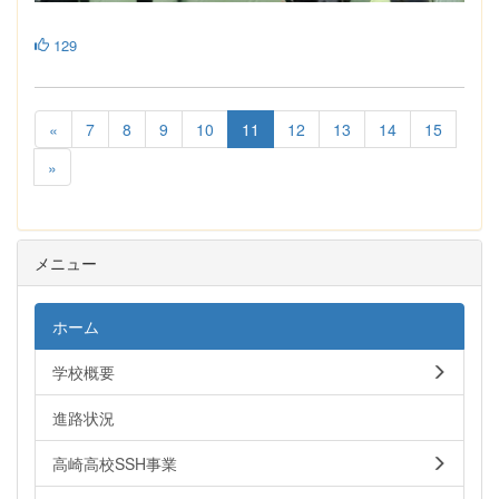
129
«
7
8
9
10
11
12
13
14
15
»
メニュー
ホーム
学校概要
進路状況
高崎高校SSH事業