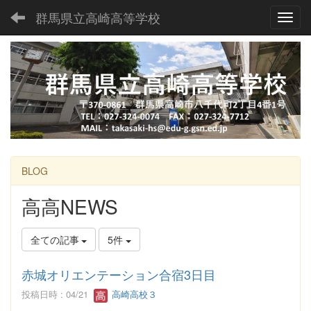
群馬県立高崎高等学校
Toggl
BLOG
高高NEWS
全ての記事
5件
赤城オリエンテーション合宿3日目
投稿日時 : 04/21
高崎高校３